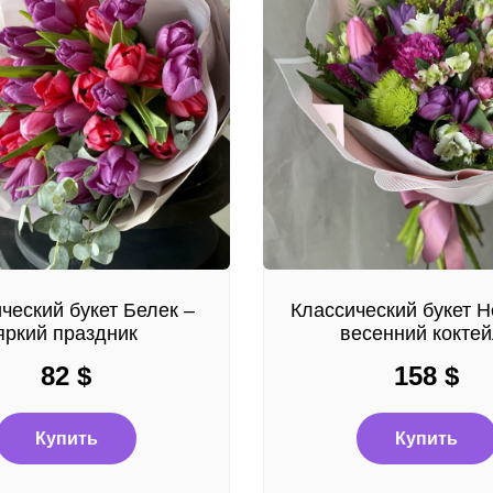
ческий букет Белек –
Классический букет Н
яркий праздник
весенний кокте
82
$
158
$
Купить
Купить