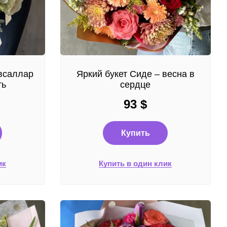
Авсаллар
Яркий букет Сиде – весна в
ть
сердце
93
$
Купить
ик
Купить в один клик