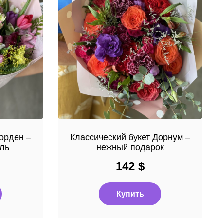
орден –
Классический букет Дорнум –
йль
нежный подарок
142
$
Купить