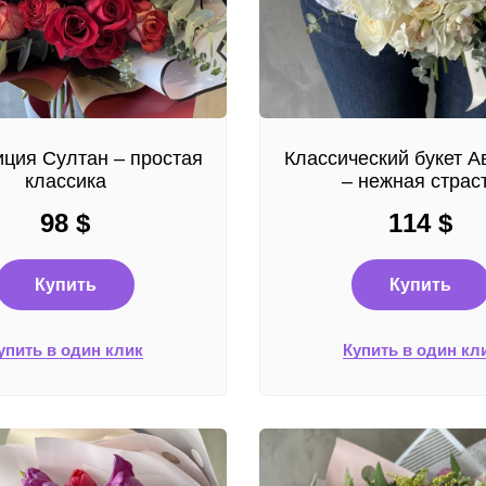
ция Султан – простая
Классический букет 
классика
– нежная страс
98
$
114
$
Купить
Купить
упить в один клик
Купить в один кл