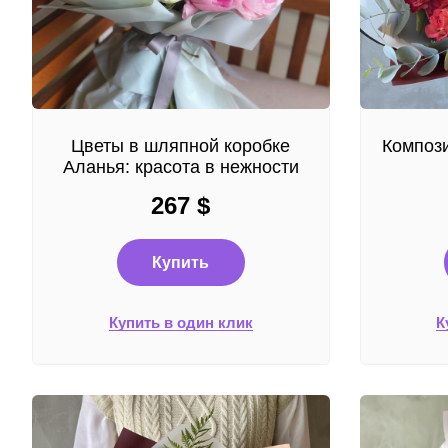
Цветы в шляпной коробке
Компози
Аланья: красота в нежности
267
$
Купить
Купить в один клик
К