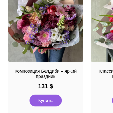
Композиция Белдиби – яркий
Класси
праздник
131
$
Купить